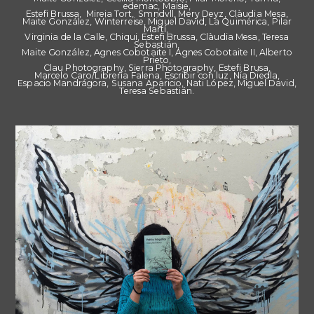
edemac, Maisie,
Estefi Brussa, Mireia Tort, Smndvll, Mery Deyz, Clàudia Mesa,
Maite González, Winterreise, Miguel David, La Quimérica, Pilar
Martí,
Virginia de la Calle, Chiqui, Estefi Brussa, Clàudia Mesa, Teresa
Sebastián,
Maite González, Agnes Cobotaite I, Agnes Cobotaite II, Alberto
Prieto,
Clau Photography, Sierra Photography, Estefi Brusa,
Marcelo Caro/Librería Falena, Escribir con luz, Nía Diedla,
Espacio Mandrágora, Susana Aparicio, Nati López, Miguel David,
Teresa Sebastián.