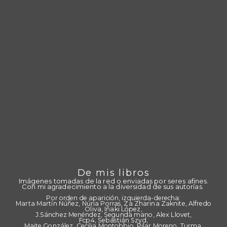
De mis libros
Imágenes tomadas de la red o enviadas por seres afines.
Con mi agradecimiento a la diversidad de sus autorías.
Por orden de aparición, izquierda-derecha:
Marta Martín Núñez, Núria Porras, Za Zharina Zaknite, Alfredo
Oliva, Iñaki López,
J.Sánchez Menéndez, Segunda mano, Alex Llovet,
Fcp4, Sebastián Szyd,
Maite González, Cecilia Montobbio, Pilar Moreno, Turma,