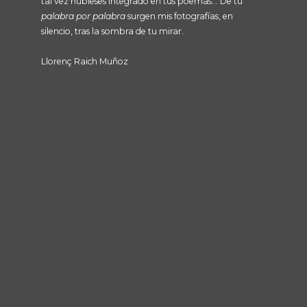
tal vez hubieses integrado en tus poemas… De tu
palabra por palabra
surgen mis fotografías, en
silencio, tras la sombra de tu mirar.
Llorenç Raich Muñoz